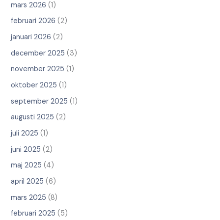
mars 2026
(1)
februari 2026
(2)
januari 2026
(2)
december 2025
(3)
november 2025
(1)
oktober 2025
(1)
september 2025
(1)
augusti 2025
(2)
juli 2025
(1)
juni 2025
(2)
maj 2025
(4)
april 2025
(6)
mars 2025
(8)
februari 2025
(5)