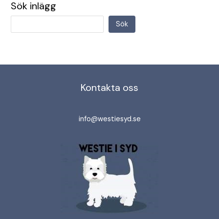
Sök inlägg
Sök
Kontakta oss
info@westiesyd.se