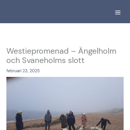
Hoppa
S
till
ö
innehåll
k
Westiepromenad – Ängelholm
och Svaneholms slott
februari 23, 2025