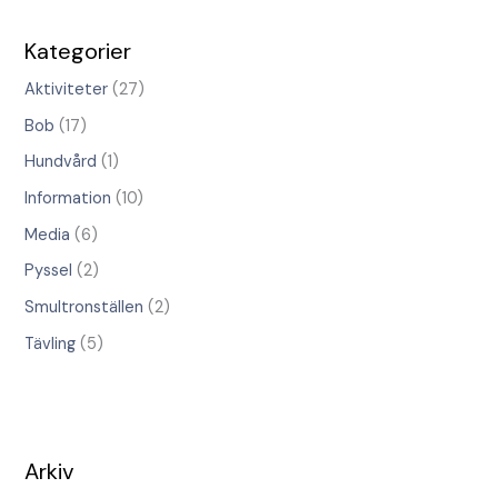
Kategorier
Aktiviteter
(27)
Bob
(17)
Hundvård
(1)
Information
(10)
Media
(6)
Pyssel
(2)
Smultronställen
(2)
Tävling
(5)
Arkiv