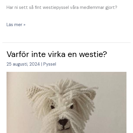
Har ni sett så fint westiepyssel våra medlemmar gjort?
Läs mer »
Varför
Varför inte virka en westie?
inte
25 augusti, 2024
|
Pyssel
virka
en
westie?