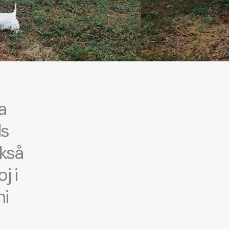
a
ds
ckså
j i
ni