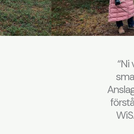
“Ni 
smar
Anslag
förstå
WiS.