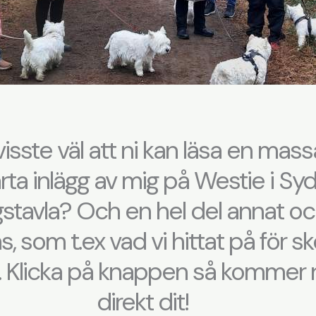
visste väl att ni kan läsa en mass
ta inlägg av mig på Westie i Sy
stavla? Och en hel del annat o
s, som t.ex vad vi hittat på för sko
 Klicka på knappen så kommer 
direkt dit!