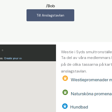
/Bob
Till Anslagstavlan
Westie i Syds smultronställ
Ta del av våra medlemmars b
på de olika tassarna på karta
anslagstavlan.