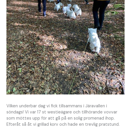
Vilken underbar dag vi fick tillsammans i Järavallen i
söndags! Vi var 17 st westieägare och tillhörande vovvar
som möttes upp för att gå på en solig promenad ihop.
Efteråt så åt vi grillad korv och hade en trevlig pratstund.