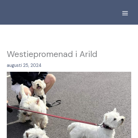
Hoppa
S
till
ö
innehåll
k
Westiepromenad i Arild
augusti 25, 2024