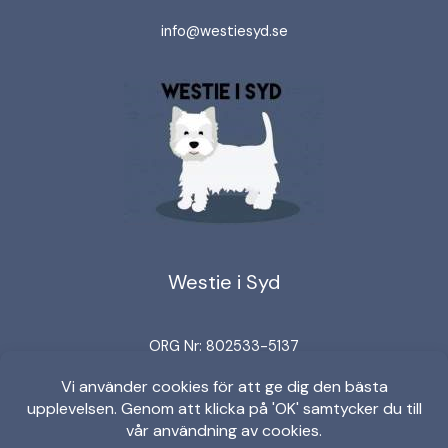
info@westiesyd.se
Westie i Syd
ORG Nr: 802533-5137
Bankgironummer: 5664-5005
Swish: 123 152 42 97