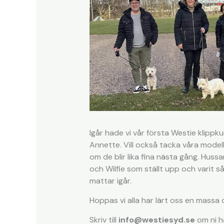
Igår hade vi vår första Westie klippku
Annette. Vill också tacka våra modeller
om de blir lika fina nästa gång. Hussar
och Wilfie som ställt upp och varit
mattar igår.
Hoppas vi alla har lärt oss en massa oc
Skriv till
info@westiesyd.s
e
om ni ha