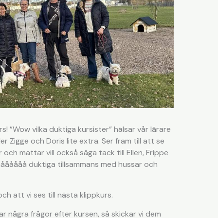
rs! ”Wow vilka duktiga kursister” hälsar vår lärare
 Zigge och Doris lite extra. Ser fram till att se
 och mattar vill också säga tack till Ellen, Frippe
 sååååååå duktiga tillsammans med hussar och
h att vi ses till nästa klippkurs.
r några frågor efter kursen, så skickar vi dem