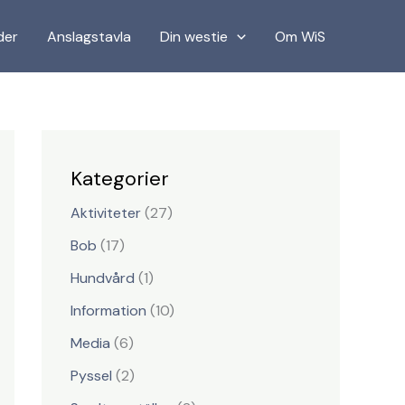
S
der
Anslagstavla
Din westie
Om WiS
ö
k
Kategorier
Aktiviteter
(27)
Bob
(17)
Hundvård
(1)
Information
(10)
Media
(6)
Pyssel
(2)