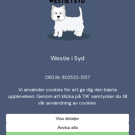
Westie i Syd
ORG Nr: 802533-5137
Bankgironummer: 5664-5005
Swish: 123 152 42 97