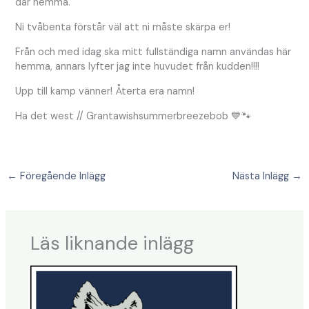
där hemma.
Ni tvåbenta förstår väl att ni måste skärpa er!
Från och med idag ska mitt fullständiga namn användas här
hemma, annars lyfter jag inte huvudet från kudden!!!!
Upp till kamp vänner! Återta era namn!
Ha det west // Grantawishsummerbreezebob 💙🐾
←
Föregående Inlägg
Nästa Inlägg
→
Läs liknande inlägg