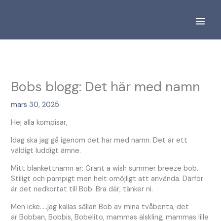
Hoppa
S
till
ö
innehåll
k
Bobs blogg: Det här med namn
mars 30, 2025
Hej alla kompisar,
Idag ska jag gå igenom det här med namn. Det är ett
väldigt luddigt ämne.
Mitt blankettnamn är: Grant a wish summer breeze bob.
Stiligt och pampigt men helt omöjligt att använda. Därför
är det nedkortat till Bob. Bra där, tänker ni.
Men icke…..jag kallas sällan Bob av mina tvåbenta, det
är Bobban, Bobbis, Bobelito, mammas älskling, mammas lille