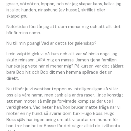
gosse, sötnöten, loppan, och när jag skapar kaos, kallas jag
istället hunden, ninashund (av husse), skrället eller
skärpdignu.
Nuförtiden förstår jag att dom menar mig och att allt det
här är mina namn.
Nu till min poäng! Vad är detta för galenskap?
I min valptid gick vi på kurs och allt var så himla noga, jag
skulle minsann LÄRA mig en massa. Jamen tjena familjen,
hur ska jag veta när ni menar mig? På kursen var det såklart
bara Bob hit och Bob dit men hemma spårade det ur
direkt.
Nu tillhör ju vi westisar toppen av intelligensligan så vi lär
oss alla våra namn, men tänk alla andra raser…..inte konstigt
att man möter så många förvirrade kompisar där ute i
verkligheten. Vad heter han/hon brukar matte fråga när vi
möter en ny hund, så svarar dom t.ex Hugo Boss. Hugo
Boss själv har ingen aning om att vi pratar om honom för
han tror han heter Bosse för det säger alltid de tvåbenta